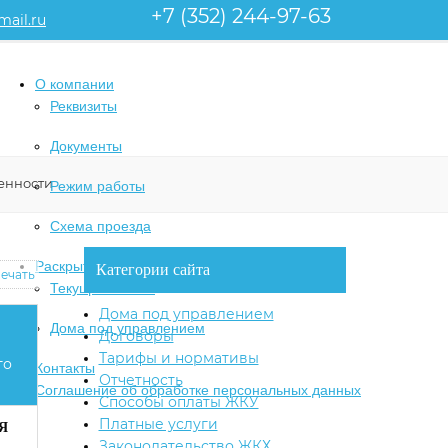
+7 (352) 244-97-63
ail.ru
О компании
Реквизиты
Документы
енности
Режим работы
Схема проезда
Раскрытие информации
Категории сайта
ечать
Текущая анкета
Дома под управлением
Дома под управлением
Договоры
Тарифы и нормативы
го
Контакты
Отчетность
Соглашение об обработке персональных данных
Способы оплаты ЖКУ
Платные услуги
Я
Законодательство ЖКХ