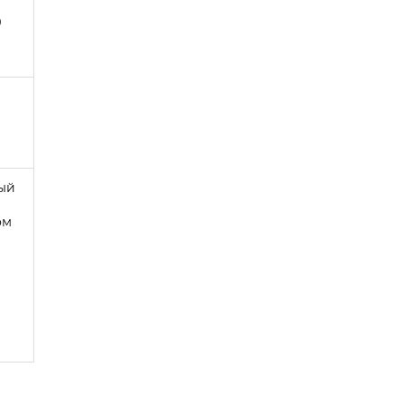
9
ый
ом