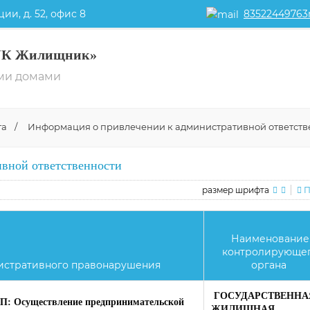
ии, д. 52, офис 8
83522449763m
УК Жилищник»
ми домами
та
/
Информация о привлечении к административной ответств
вной ответственности
размер шрифта
П
Наименование
контролирующе
истративного правонарушения
органа
ГОСУДАРСТВЕННА
ОАП: Осуществление предпринимательской
ЖИЛИЩНАЯ