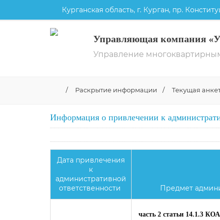
Курганская область, г. Курган, пр. Конституц
Управляющая компания «
Управление многоквартирны
/
Раскрытие информации
/
Текущая анке
Информация о привлечении к администрати
Дата привлечения
к
административной
ответственности
Предмет админ
часть 2 статьи 14.1.3 К